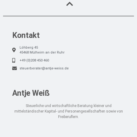
Kontakt
Löhberg 45
45468 Mülheim an der Ruhr
+49 (0)208 450 460
steuerberater@antje-weiss.de
Antje Weiß
Steuerliche und wirtschaftliche Beratung kleiner und
mittelständischer Kapital- und Personengesellschaften sowie von
Freiberuflern.